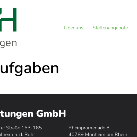
Über uns
Stellenangebote
Aufgaben
istungen GmbH
fer Straße 163-165
Rheinpromenade 8
heim a. d. Ruhr
40789 Monheim am Rhein