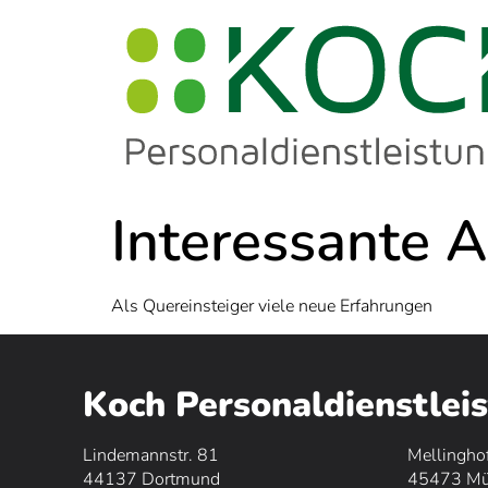
Interessante 
Als Quereinsteiger viele neue Erfahrungen
Koch Personaldienstle
Lindemannstr. 81
Mellingho
44137
Dortmund
45473 Mül