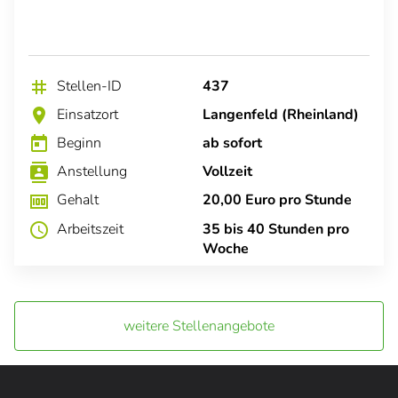
Stellen-ID
437
tag
Einsatzort
Langenfeld (Rheinland)
location_on
Beginn
ab sofort
today
Anstellung
Vollzeit
contacts
Gehalt
20,00 Euro pro Stunde
money
Arbeitszeit
35 bis 40 Stunden pro
schedule
Woche
weitere Stellenangebote