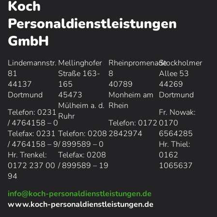
Koch
Personaldienstleistungen
GmbH
Lindemannstr.
Mellinghofer
Rheinpromenade
Stockholmer
81
Straße 163-
8
Allee 53
44137
165
40789
44269
Dortmund
45473
Monheim am
Dortmund
Mülheim a. d.
Rhein
Telefon: 0231
Fr. Nowak:
Ruhr
/ 4764158 – 0
Telefon: 0172
0170
Telefax: 0231
Telefon: 0208
2842974
6564285
/ 4764158 – 9
/ 899589 – 0
Hr. Thiel:
Hr. Trenkel:
Telefax: 0208
0162
0
172 237 00
/ 899589 – 19
1065637
94
info@koch-personaldienstleistungen.de
www.koch-personaldienstleistungen.de