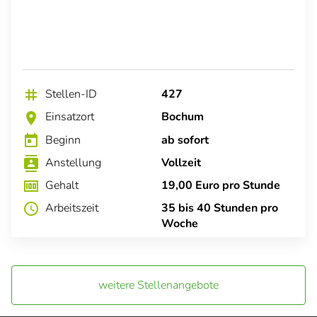
Stellen-ID
427
tag
Einsatzort
Bochum
location_on
Beginn
ab sofort
today
Anstellung
Vollzeit
contacts
Gehalt
19,00 Euro pro Stunde
money
Arbeitszeit
35 bis 40 Stunden pro
schedule
Woche
weitere Stellenangebote