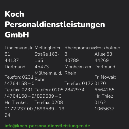
Koch
Personaldienstleistungen
GmbH
Lindemannstr.
Mellinghofer
Rheinpromenade
Stockholmer
81
Straße 163-
8
Allee 53
44137
165
40789
44269
Dortmund
45473
Monheim am
Dortmund
Mülheim a. d.
Rhein
Telefon: 0231
Fr. Nowak:
Ruhr
/ 4764158 – 0
Telefon: 0172
0170
Telefax: 0231
Telefon: 0208
2842974
6564285
/ 4764158 – 9
/ 899589 – 0
Hr. Thiel:
Hr. Trenkel:
Telefax: 0208
0162
0
172 237 00
/ 899589 – 19
1065637
94
info@koch-personaldienstleistungen.de