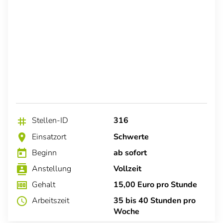
Stellen-ID
316
tag
Einsatzort
Schwerte
location_on
Beginn
ab sofort
today
Anstellung
Vollzeit
contacts
Gehalt
15,00 Euro pro Stunde
money
Arbeitszeit
35 bis 40 Stunden pro
schedule
Woche