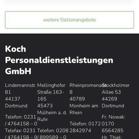
weitere Stellenangebote
Koch
Personaldienstleistungen
GmbH
Lindemannstr.
Mellinghofer
Rheinpromenade
Stockholmer
81
Straße 163-
8
Allee 53
44137
165
40789
44269
Dortmund
45473
Monheim am
Dortmund
Mülheim a. d.
Rhein
Telefon: 0231
Fr. Nowak:
Ruhr
/ 4764158 – 0
Telefon: 0172
0170
Telefax: 0231
Telefon: 0208
2842974
6564285
/ 4764158 – 9
/ 899589 – 0
Hr. Thiel: