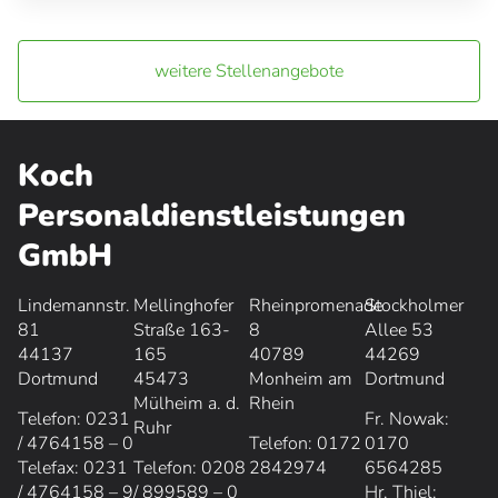
weitere Stellenangebote
Koch
Personaldienstleistungen
GmbH
Lindemannstr.
Mellinghofer
Rheinpromenade
Stockholmer
81
Straße 163-
8
Allee 53
44137
165
40789
44269
Dortmund
45473
Monheim am
Dortmund
Mülheim a. d.
Rhein
Telefon: 0231
Fr. Nowak:
Ruhr
/ 4764158 – 0
Telefon: 0172
0170
Telefax: 0231
Telefon: 0208
2842974
6564285
/ 4764158 – 9
/ 899589 – 0
Hr. Thiel: