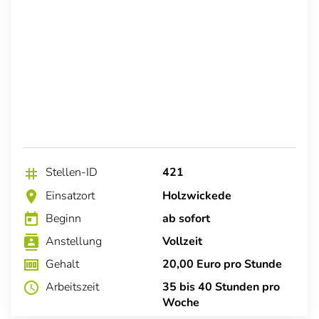
Stellen-ID
421
tag
Einsatzort
Holzwickede
location_on
Beginn
ab sofort
today
Anstellung
Vollzeit
contacts
Gehalt
20,00 Euro pro Stunde
money
Arbeitszeit
35 bis 40 Stunden pro
schedule
Woche