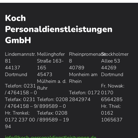
Koch
Personaldienstleistungen
GmbH
Lindemannstr.
Mellinghofer
Rheinpromenade
Stockholmer
81
Straße 163-
8
Allee 53
44137
165
40789
44269
Dortmund
45473
Monheim am
Dortmund
Mülheim a. d.
Rhein
Telefon: 0231
Fr. Nowak:
Ruhr
/ 4764158 – 0
Telefon: 0172
0170
Telefax: 0231
Telefon: 0208
2842974
6564285
/ 4764158 – 9
/ 899589 – 0
Hr. Thiel:
Hr. Trenkel:
Telefax: 0208
0162
0
172 237 00
/ 899589 – 19
1065637
94
info@koch-personaldienstleistungen.de