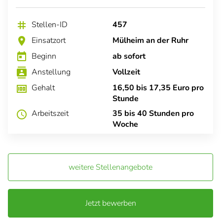
Stellen-ID
457
tag
Einsatzort
Mülheim an der Ruhr
location_on
Beginn
ab sofort
today
Anstellung
Vollzeit
contacts
Gehalt
16,50 bis 17,35 Euro pro
money
Stunde
Arbeitszeit
35 bis 40 Stunden pro
schedule
Woche
weitere Stellenangebote
Jetzt bewerben