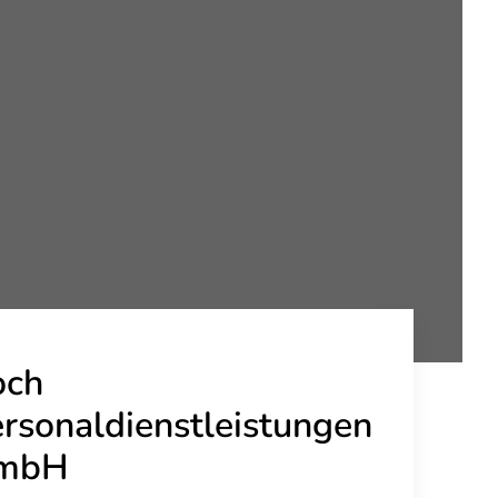
och
rsonaldienstleistungen
mbH