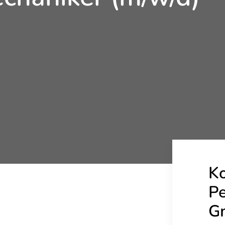
K
Pe
G